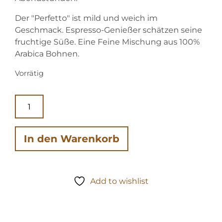
Der "Perfetto" ist mild und weich im
Geschmack. Espresso-Genießer schätzen seine
fruchtige Süße. Eine Feine Mischung aus 100%
Arabica Bohnen.
Vorrätig
Perfetto,
A
Espresso
l
Röstkaffee
t
Menge
e
In den Warenkorb
r
n
a
Add to wishlist
t
i
v
e